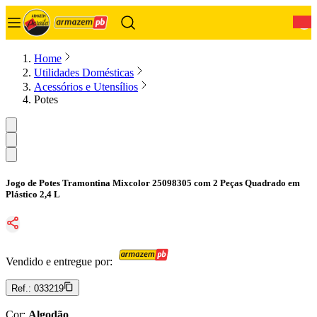
0
Home
Utilidades Domésticas
Acessórios e Utensílios
Potes
Jogo de Potes Tramontina Mixcolor 25098305 com 2 Peças Quadrado em
Plástico 2,4 L
Vendido e entregue por:
Ref.:
033219
Cor
:
Algodão