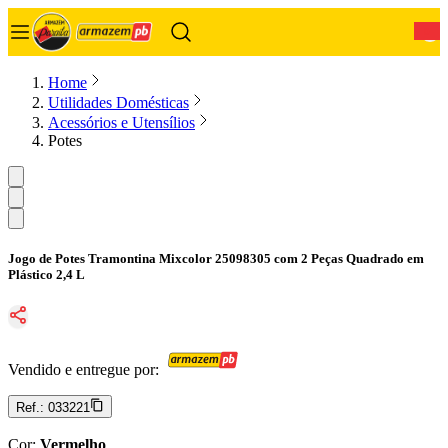
0
Home
Utilidades Domésticas
Acessórios e Utensílios
Potes
Jogo de Potes Tramontina Mixcolor 25098305 com 2 Peças Quadrado em
Plástico 2,4 L
Vendido e entregue por:
Ref.:
033221
Cor
:
Vermelho