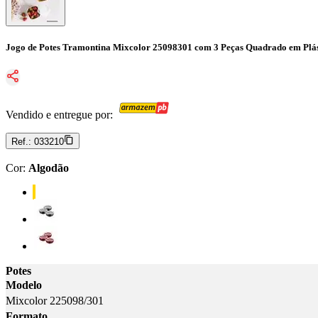
Jogo de Potes Tramontina Mixcolor 25098301 com 3 Peças Quadrado em Plás
Vendido e entregue por:
Ref.:
033210
Cor
:
Algodão
Cor: Algodão
Cor: Preto
Cor: Vermelho
Potes
Modelo
Mixcolor 225098/301
Formato