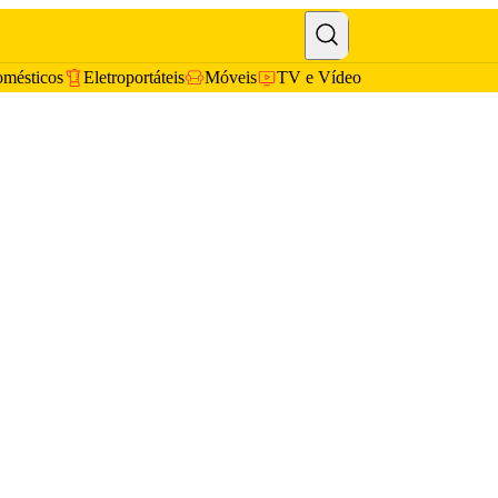
omésticos
Eletroportáteis
Móveis
TV e Vídeo