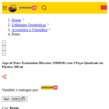
0
Home
Utilidades Domésticas
Acessórios e Utensílios
Potes
Jogo de Potes Tramontina Mixcolor 25098301 com 3 Peças Quadrado em
Plástico 300 ml
Vendido e entregue por:
Ref.:
033211
Cor
:
Preto