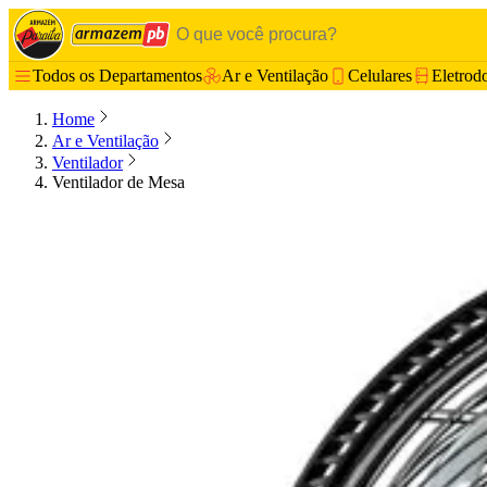
Todos os Departamentos
Ar e Ventilação
Celulares
Eletrod
Home
Ar e Ventilação
Ventilador
Ventilador de Mesa