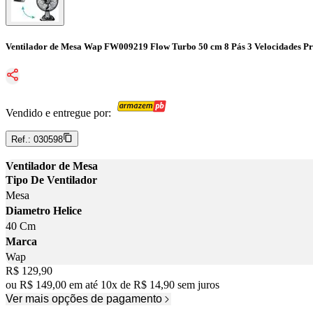
Ventilador de Mesa Wap FW009219 Flow Turbo 50 cm 8 Pás 3 Velocidades Pr
Vendido e entregue por:
Ref.:
030598
Ventilador de Mesa
Tipo De Ventilador
Mesa
Diametro Helice
40 Cm
Marca
Wap
Price:
R$ 129,90
ou
R$ 149,00
em até
10
x
de
R$ 14,90
sem juros
Ver mais opções de pagamento