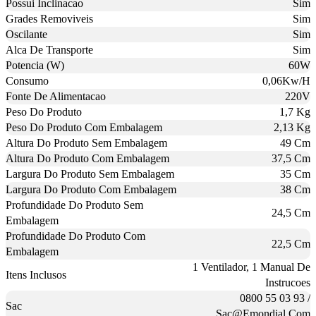
Possui Inclinacao
Sim
Grades Removiveis
Sim
Oscilante
Sim
Alca De Transporte
Sim
Potencia (W)
60W
Consumo
0,06Kw/H
Fonte De Alimentacao
220V
Peso Do Produto
1,7 Kg
Peso Do Produto Com Embalagem
2,13 Kg
Altura Do Produto Sem Embalagem
49 Cm
Altura Do Produto Com Embalagem
37,5 Cm
Largura Do Produto Sem Embalagem
35 Cm
Largura Do Produto Com Embalagem
38 Cm
Profundidade Do Produto Sem
24,5 Cm
Embalagem
Profundidade Do Produto Com
22,5 Cm
Embalagem
1 Ventilador, 1 Manual De
Itens Inclusos
Instrucoes
0800 55 03 93 /
Sac
Sac@Emondial.Com