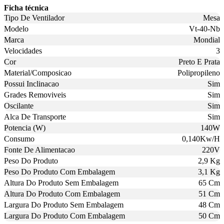
Ficha técnica
Tipo De Ventilador
Mesa
Modelo
Vt-40-Nb
Marca
Mondial
Velocidades
3
Cor
Preto E Prata
Material/Composicao
Polipropileno
Possui Inclinacao
Sim
Grades Removiveis
Sim
Oscilante
Sim
Alca De Transporte
Sim
Potencia (W)
140W
Consumo
0,140Kw/H
Fonte De Alimentacao
220V
Peso Do Produto
2,9 Kg
Peso Do Produto Com Embalagem
3,1 Kg
Altura Do Produto Sem Embalagem
65 Cm
Altura Do Produto Com Embalagem
51 Cm
Largura Do Produto Sem Embalagem
48 Cm
Largura Do Produto Com Embalagem
50 Cm