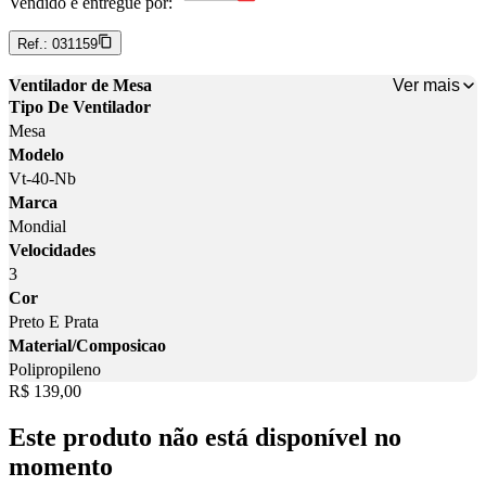
Vendido e entregue por:
Ref.:
031159
Ver mais
Ventilador de Mesa
Tipo De Ventilador
Mesa
Modelo
Vt-40-Nb
Marca
Mondial
Velocidades
3
Cor
Preto E Prata
Material/Composicao
Polipropileno
Price:
R$ 139,00
Este produto não está disponível no
momento