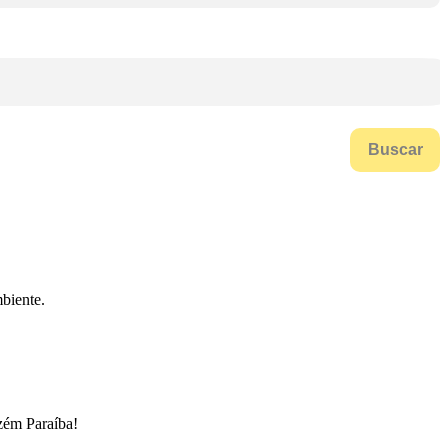
Buscar
biente.
zém Paraíba!