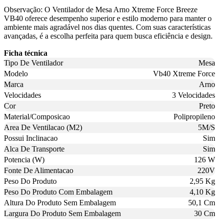
Observação: O Ventilador de Mesa Arno Xtreme Force Breeze
VB40 oferece desempenho superior e estilo moderno para manter o
ambiente mais agradável nos dias quentes. Com suas características
avançadas, é a escolha perfeita para quem busca eficiência e design.
Ficha técnica
Tipo De Ventilador
Mesa
Modelo
Vb40 Xtreme Force
Marca
Arno
Velocidades
3 Velocidades
Cor
Preto
Material/Composicao
Polipropileno
Area De Ventilacao (M2)
5M/S
Possui Inclinacao
Sim
Alca De Transporte
Sim
Potencia (W)
126 W
Fonte De Alimentacao
220V
Peso Do Produto
2,95 Kg
Peso Do Produto Com Embalagem
4,10 Kg
Altura Do Produto Sem Embalagem
50,1 Cm
Largura Do Produto Sem Embalagem
30 Cm