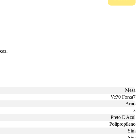
caz.
Mesa
Ve70 Forza7
Arno
3
Preto E Azul
Polipropileno
Sim
Sim