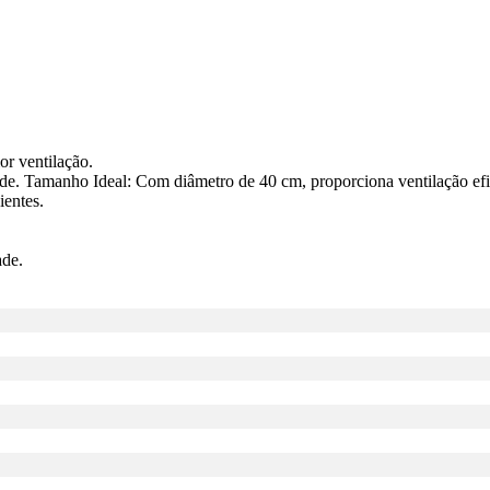
r ventilação.
ade. Tamanho Ideal: Com diâmetro de 40 cm, proporciona ventilação efi
entes.
ade.