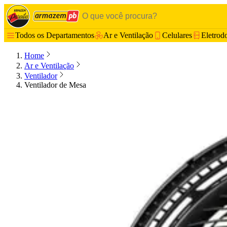
Todos os Departamentos
Ar e Ventilação
Celulares
Eletrod
Home
Ar e Ventilação
Ventilador
Ventilador de Mesa