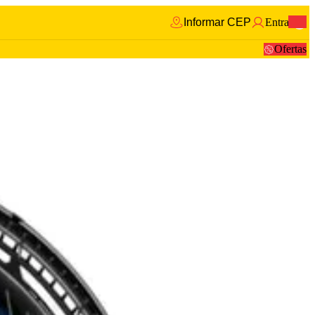
Informar CEP
Entrar
0
Ofertas