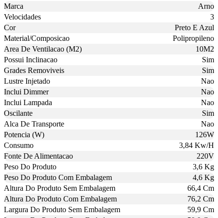
Marca
Arno
Velocidades
3
Cor
Preto E Azul
Material/Composicao
Polipropileno
Area De Ventilacao (M2)
10M2
Possui Inclinacao
Sim
Grades Removiveis
Sim
Lustre Injetado
Nao
Inclui Dimmer
Nao
Inclui Lampada
Nao
Oscilante
Sim
Alca De Transporte
Nao
Potencia (W)
126W
Consumo
3,84 Kw/H
Fonte De Alimentacao
220V
Peso Do Produto
3,6 Kg
Peso Do Produto Com Embalagem
4,6 Kg
Altura Do Produto Sem Embalagem
66,4 Cm
Altura Do Produto Com Embalagem
76,2 Cm
Largura Do Produto Sem Embalagem
59,9 Cm