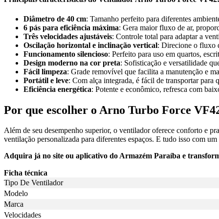
Diâmetro de 40 cm
: Tamanho perfeito para diferentes ambient
6 pás para eficiência máxima
: Gera maior fluxo de ar, propor
Três velocidades ajustáveis
: Controle total para adaptar a ven
Oscilação horizontal e inclinação vertical
: Direcione o fluxo 
Funcionamento silencioso
: Perfeito para uso em quartos, escr
Design moderno na cor preta
: Sofisticação e versatilidade
Fácil limpeza
: Grade removível que facilita a manutenção e m
Portátil e leve
: Com alça integrada, é fácil de transportar para 
Eficiência energética
: Potente e econômico, refresca com baix
Por que escolher o Arno Turbo Force VF4
Além de seu desempenho superior, o ventilador oferece conforto e prati
ventilação personalizada para diferentes espaços. E tudo isso com um
Adquira já no site ou aplicativo do Armazém Paraíba e transform
Ficha técnica
Tipo De Ventilador
Modelo
Marca
Velocidades