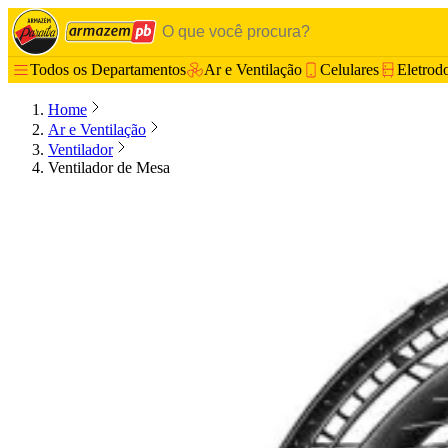
Todos os Departamentos
Ar e Ventilação
Celulares
Eletrod
Home
Ar e Ventilação
Ventilador
Ventilador de Mesa