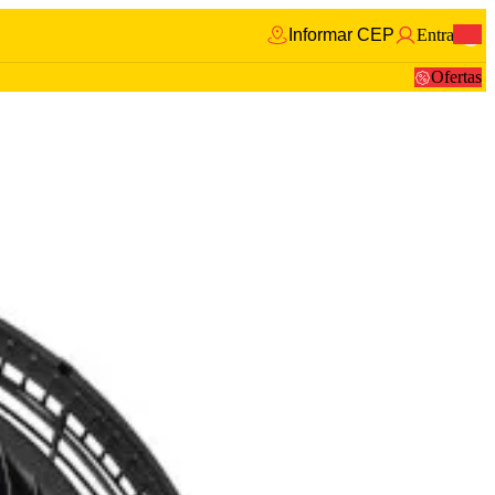
Informar CEP
Entrar
0
Ofertas