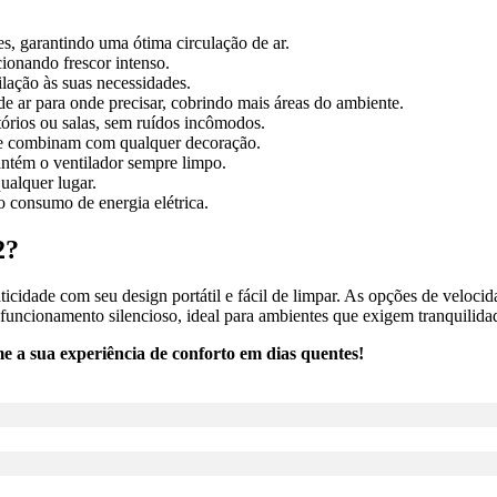
es, garantindo uma ótima circulação de ar.
cionando frescor intenso.
tilação às suas necessidades.
de ar para onde precisar, cobrindo mais áreas do ambiente.
itórios ou salas, sem ruídos incômodos.
 que combinam com qualquer decoração.
antém o ventilador sempre limpo.
qualquer lugar.
o consumo de energia elétrica.
2?
cidade com seu design portátil e fácil de limpar. As opções de velocida
 funcionamento silencioso, ideal para ambientes que exigem tranquilida
e a sua experiência de conforto em dias quentes!