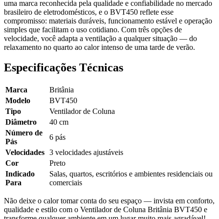
uma marca reconhecida pela qualidade e confiabilidade no mercado
brasileiro de eletrodomésticos, e o BVT450 reflete esse
compromisso: materiais duráveis, funcionamento estável e operação
simples que facilitam o uso cotidiano. Com três opções de
velocidade, você adapta a ventilação a qualquer situação — do
relaxamento no quarto ao calor intenso de uma tarde de verão.
Especificações Técnicas
Marca
Britânia
Modelo
BVT450
Tipo
Ventilador de Coluna
Diâmetro
40 cm
Número de
6 pás
Pás
Velocidades
3 velocidades ajustáveis
Cor
Preto
Indicado
Salas, quartos, escritórios e ambientes residenciais ou
Para
comerciais
Não deixe o calor tomar conta do seu espaço — invista em conforto,
qualidade e estilo com o Ventilador de Coluna Britânia BVT450 e
transforme qualquer ambiente em um lugar muito mais agradável!