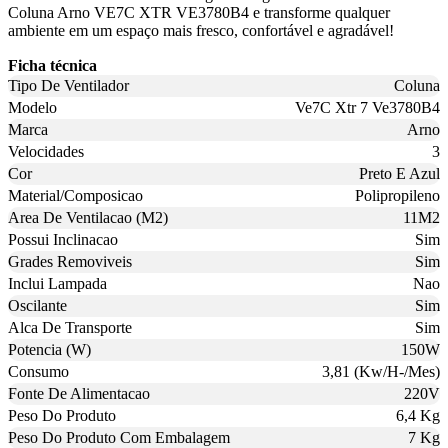
Coluna Arno VE7C XTR VE3780B4 e transforme qualquer
ambiente em um espaço mais fresco, confortável e agradável!
Ficha técnica
Tipo De Ventilador
Coluna
Modelo
Ve7C Xtr 7 Ve3780B4
Marca
Arno
Velocidades
3
Cor
Preto E Azul
Material/Composicao
Polipropileno
Area De Ventilacao (M2)
11M2
Possui Inclinacao
Sim
Grades Removiveis
Sim
Inclui Lampada
Nao
Oscilante
Sim
Alca De Transporte
Sim
Potencia (W)
150W
Consumo
3,81 (Kw/H-/Mes)
Fonte De Alimentacao
220V
Peso Do Produto
6,4 Kg
Peso Do Produto Com Embalagem
7 Kg