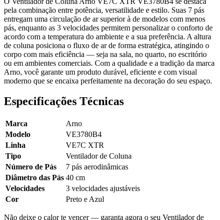
O Ventilador de Coluna Arno VE7C XTR VE3780B4 se destaca
pela combinação entre potência, versatilidade e estilo. Suas 7 pás
entregam uma circulação de ar superior à de modelos com menos
pás, enquanto as 3 velocidades permitem personalizar o conforto de
acordo com a temperatura do ambiente e a sua preferência. A altura
de coluna posiciona o fluxo de ar de forma estratégica, atingindo o
corpo com mais eficiência — seja na sala, no quarto, no escritório
ou em ambientes comerciais. Com a qualidade e a tradição da marca
Arno, você garante um produto durável, eficiente e com visual
moderno que se encaixa perfeitamente na decoração do seu espaço.
Especificações Técnicas
Marca
Arno
Modelo
VE3780B4
Linha
VE7C XTR
Tipo
Ventilador de Coluna
Número de Pás
7 pás aerodinâmicas
Diâmetro das Pás
40 cm
Velocidades
3 velocidades ajustáveis
Cor
Preto e Azul
Não deixe o calor te vencer — garanta agora o seu Ventilador de