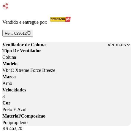
Vendido e entregue por:
Ref.:
029612
Ver mais
Ventilador de Coluna
Tipo De Ventilador
Coluna
Modelo
Vb4C Xtreme Force Breeze
Marca
Arno
Velocidades
3
Cor
Preto E Azul
Material/Composicao
Polipropileno
Price:
R$ 463,20