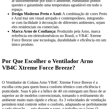
ar uniformemente por todo o ambiente, eliminando pontos
quentes e garantindo uma temperatura agradável em todo o
espaço.
Design Moderno Preto e Azul:
A combinação de cores Preto
e Azul traz um visual arrojado e contemporâneo, integrando-
se com facilidade à decoração de diferentes ambientes, sejam
eles residenciais ou comerciais.
Marca Arno de Confiança:
Produzido pela Arno, marca
referência em eletrodomésticos no Brasil, o VB4C Xtreme
Force Breeze une tecnologia, durabilidade e eficiência em um
único produto.
Por Que Escolher o Ventilador Arno
VB4C Xtreme Force Breeze?
O Ventilador de Coluna Arno VB4C Xtreme Force Breeze é a
escolha certa para quem busca conforto térmico com eficiência e
praticidade. Suas 6 pás e a hélice de 40 cm entregam um fluxo de ar
superior ao de modelos convencionais, tornando o resfriamento do
ambiente muito mais rápido e eficaz. As 3 velocidades de ventilação
permitem total controle sobre o conforto, adaptando-se perfeitamente
a cada situação — seja durante o sono, o trabalho ou o lazer. O