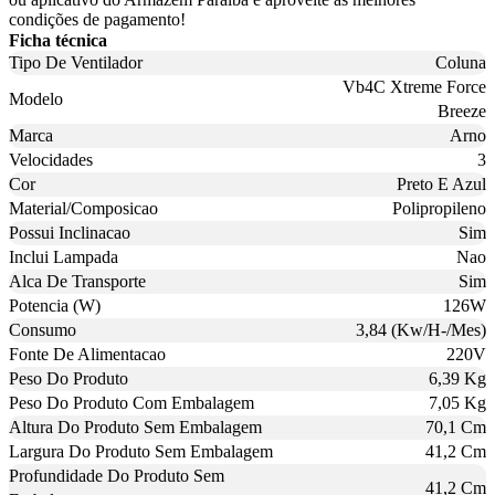
condições de pagamento!
Ficha técnica
Tipo De Ventilador
Coluna
Vb4C Xtreme Force
Modelo
Breeze
Marca
Arno
Velocidades
3
Cor
Preto E Azul
Material/Composicao
Polipropileno
Possui Inclinacao
Sim
Inclui Lampada
Nao
Alca De Transporte
Sim
Potencia (W)
126W
Consumo
3,84 (Kw/H-/Mes)
Fonte De Alimentacao
220V
Peso Do Produto
6,39 Kg
Peso Do Produto Com Embalagem
7,05 Kg
Altura Do Produto Sem Embalagem
70,1 Cm
Largura Do Produto Sem Embalagem
41,2 Cm
Profundidade Do Produto Sem
41,2 Cm