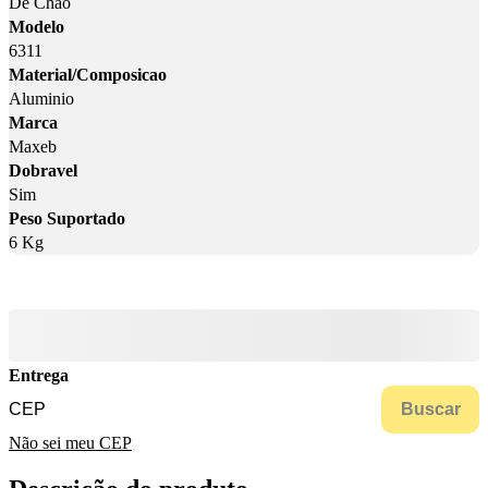
De Chao
Modelo
6311
Material/Composicao
Aluminio
Marca
Maxeb
Dobravel
Sim
Peso Suportado
6 Kg
Entrega
Buscar
Não sei meu CEP