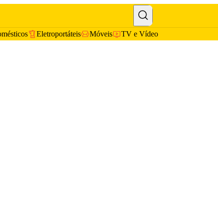
omésticos
Eletroportáteis
Móveis
TV e Vídeo