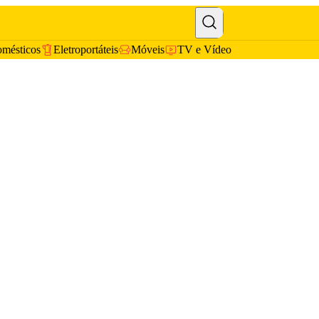
omésticos
Eletroportáteis
Móveis
TV e Vídeo