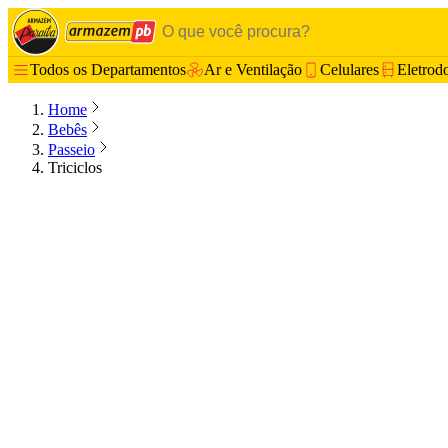
Todos os Departamentos
Ar e Ventilação
Celulares
Eletrod
Home
Bebês
Passeio
Triciclos