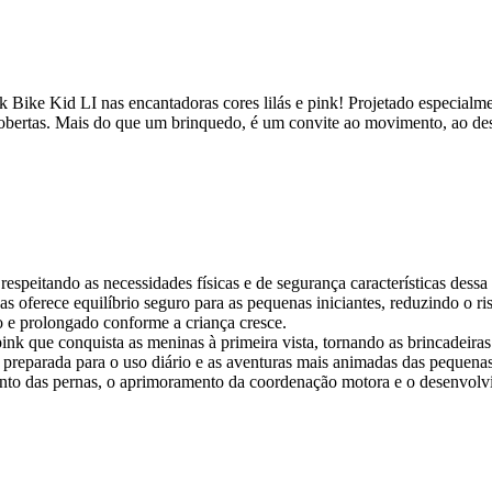
 Bike Kid LI nas encantadoras cores lilás e pink! Projetado especialme
escobertas. Mais do que um brinquedo, é um convite ao movimento, ao d
espeitando as necessidades físicas e de segurança características dessa
s oferece equilíbrio seguro para as pequenas iniciantes, reduzindo o ri
o e prolongado conforme a criança cresce.
nk que conquista as meninas à primeira vista, tornando as brincadeiras
 preparada para o uso diário e as aventuras mais animadas das pequena
nto das pernas, o aprimoramento da coordenação motora e o desenvolvim