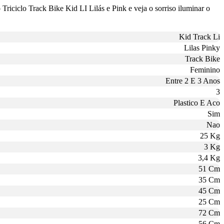
iciclo Track Bike Kid LI Lilás e Pink e veja o sorriso iluminar o
Kid Track Li
Lilas Pinky
Track Bike
Feminino
Entre 2 E 3 Anos
3
Plastico E Aco
Sim
Nao
25 Kg
3 Kg
3,4 Kg
51 Cm
35 Cm
45 Cm
25 Cm
72 Cm
56 Cm