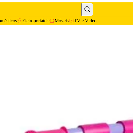
omésticos
Eletroportáteis
Móveis
TV e Vídeo