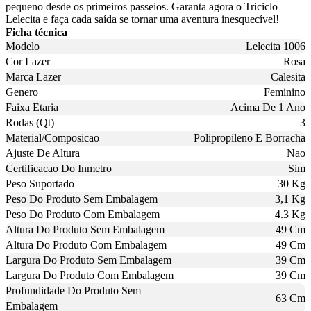
pequeno desde os primeiros passeios. Garanta agora o Triciclo
Lelecita e faça cada saída se tornar uma aventura inesquecível!
Ficha técnica
Modelo
Lelecita 1006
Cor Lazer
Rosa
Marca Lazer
Calesita
Genero
Feminino
Faixa Etaria
Acima De 1 Ano
Rodas (Qt)
3
Material/Composicao
Polipropileno E Borracha
Ajuste De Altura
Nao
Certificacao Do Inmetro
Sim
Peso Suportado
30 Kg
Peso Do Produto Sem Embalagem
3,1 Kg
Peso Do Produto Com Embalagem
4.3 Kg
Altura Do Produto Sem Embalagem
49 Cm
Altura Do Produto Com Embalagem
49 Cm
Largura Do Produto Sem Embalagem
39 Cm
Largura Do Produto Com Embalagem
39 Cm
Profundidade Do Produto Sem
63 Cm
Embalagem