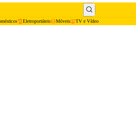
omésticos
Eletroportáteis
Móveis
TV e Vídeo