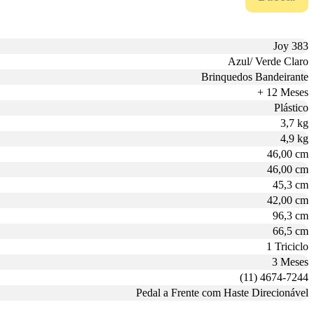
Joy 383
Azul/ Verde Claro
Brinquedos Bandeirante
+ 12 Meses
Plástico
3,7 kg
4,9 kg
46,00 cm
46,00 cm
45,3 cm
42,00 cm
96,3 cm
66,5 cm
1 Triciclo
3 Meses
(11) 4674-7244
Pedal a Frente com Haste Direcionável