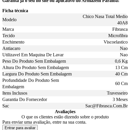
Garanta já o seu no site ou aplicativo do Armazém Paraíba!
Ficha técnica
Chico Nasa Total Medio
Modelo
40A8
Marca
Fibrasca
Tecido
Microfibra
Enchimento
Viscoelastico
Antiacaro
Nao
Utilizavel Em Maquina De Lavar
Nao
Peso Do Produto Sem Embalagem
0,6 Kg
Altura Do Produto Sem Embalagem
13 Cm
Largura Do Produto Sem Embalagem
40 Cm
Profundidade Do Produto Sem
60 Cm
Embalagem
Itens Inclusos
Travesseiro
Garantia Do Fornecedor
3 Meses
Sac
Sac@Fibrasca.Com.Br
Avaliações
O que os clientes estão dizendo sobre o produto
Para enviar uma avaliação, entre na sua conta.
Entrar para avaliar