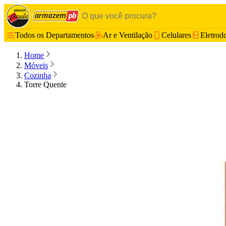
Todos os Departamentos
Ar e Ventilação
Celulares
Eletrod
Home
Móveis
Cozinha
Torre Quente