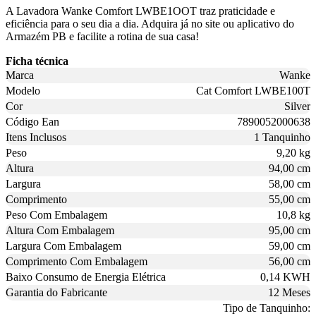
A Lavadora Wanke Comfort LWBE1OOT traz praticidade e
eficiência para o seu dia a dia. Adquira já no site ou aplicativo do
Armazém PB e facilite a rotina de sua casa!
Ficha técnica
Marca
Wanke
Modelo
Cat Comfort LWBE100T
Cor
Silver
Código Ean
7890052000638
Itens Inclusos
1 Tanquinho
Peso
9,20 kg
Altura
94,00 cm
Largura
58,00 cm
Comprimento
55,00 cm
Peso Com Embalagem
10,8 kg
Altura Com Embalagem
95,00 cm
Largura Com Embalagem
59,00 cm
Comprimento Com Embalagem
56,00 cm
Baixo Consumo de Energia Elétrica
0,14 KWH
Garantia do Fabricante
12 Meses
Tipo de Tanquinho: