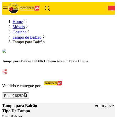
0
Home
Móveis
Cozinha
Tampo de Balcão
Tampo para Balcão
Tampo para Balcão Cd-406 Oblíquo Granito Preto Ditália
Vendido e entregue por:
Ref.:
018250
Ver mais
Tampo para Balcão
Tipo De Tampo
Para Balcao