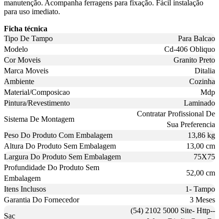
manutenção. Acompanha ferragens para fixação. Fácil instalação
para uso imediato.
Ficha técnica
Tipo De Tampo
Para Balcao
Modelo
Cd-406 Obliquo
Cor Moveis
Granito Preto
Marca Moveis
Ditalia
Ambiente
Cozinha
Material/Composicao
Mdp
Pintura/Revestimento
Laminado
Contratar Profissional De
Sistema De Montagem
Sua Preferencia
Peso Do Produto Com Embalagem
13,86 kg
Altura Do Produto Sem Embalagem
13,00 cm
Largura Do Produto Sem Embalagem
75X75
Profundidade Do Produto Sem
52,00 cm
Embalagem
Itens Inclusos
1- Tampo
Garantia Do Fornecedor
3 Meses
(54) 2102 5000 Site- Http--
Sac