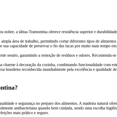
nobre, a tábua Tramontina oferece resistência superior e durabilidade
ampla área de trabalho, permitindo cortar diferentes tipos de aliment
 sua capacidade de preservar o fio das facas por muito mais tempo em 
ente neutro, garantindo a remoção de resíduos e odores. Recomenda-se
na charme à decoração da cozinha, combinando funcionalidade com esté
a brasileira reconhecida mundialmente pela excelência e qualidade de 
ontina?
lidade e segurança no preparo dos alimentos. A madeira natural oferec
uralmente antibacteriana quando bem cuidada, sendo uma escolha higiênic
feições mais prático e seguro.