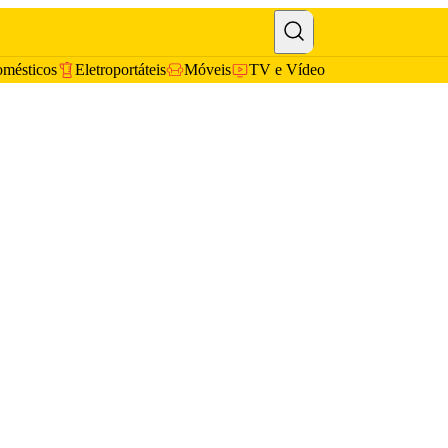
omésticos
Eletroportáteis
Móveis
TV e Vídeo