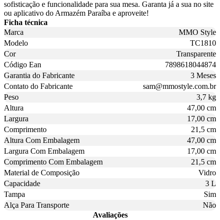
sofisticação e funcionalidade para sua mesa. Garanta já a sua no site
ou aplicativo do Armazém Paraíba e aproveite!
Ficha técnica
Marca
MMO Style
Modelo
TC1810
Cor
Transparente
Código Ean
7898618044874
Garantia do Fabricante
3 Meses
Contato do Fabricante
sam@mmostyle.com.br
Peso
3,7 kg
Altura
47,00 cm
Largura
17,00 cm
Comprimento
21,5 cm
Altura Com Embalagem
47,00 cm
Largura Com Embalagem
17,00 cm
Comprimento Com Embalagem
21,5 cm
Material de Composição
Vidro
Capacidade
3 L
Tampa
Sim
Alça Para Transporte
Não
Avaliações