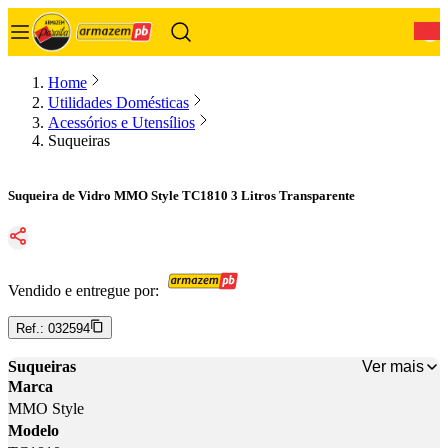
0
Home
Utilidades Domésticas
Acessórios e Utensílios
Suqueiras
Suqueira de Vidro MMO Style TC1810 3 Litros Transparente
Vendido e entregue por:
Ref.:
032594
Ver mais
Suqueiras
Marca
MMO Style
Modelo