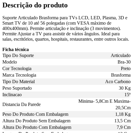
Descrição do produto
Suporte Articulado Brasforma para TVs LCD, LED, Plasma, 3D e
Smart TV de 10 até 56 polegadas (com VESA máximo de
400x400mm). Permite articulação e inclinação (3 movimentos).
Permite Ajustar a TV para assistir de vários ângulos. Ideal para
salas, escritórios, quartos, hospitais, restaurantes, entre outros locais.
Ficha técnica
Tipo Do Suporte
Articulado
Modelo
Bra-30
Cor Tecnologia
Preto
Marca Tecnologia
Brasforma
Tipo Do Material
Aco Carbono
Peso Suportado
30 Kg
Inclinacao
15º
Minima- 5,8Cm E Maxima-
Distancia Da Parede
20,5Cm
Peso Do Produto Com Embalagem
1,18 Kg
Altura Do Produto Sem Embalagem
13,5 Cm
Altura Do Produto Com Embalagem
7,9 Cm