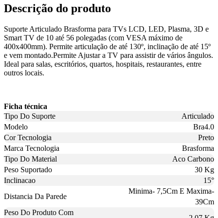
Descrição do produto
Suporte Articulado Brasforma para TVs LCD, LED, Plasma, 3D e
Smart TV de 10 até 56 polegadas (com VESA máximo de
400x400mm). Permite articulação de até 130º, inclinação de até 15º
e vem montado.Permite Ajustar a TV para assistir de vários ângulos.
Ideal para salas, escritórios, quartos, hospitais, restaurantes, entre
outros locais.
Ficha técnica
Tipo Do Suporte
Articulado
Modelo
Bra4.0
Cor Tecnologia
Preto
Marca Tecnologia
Brasforma
Tipo Do Material
Aco Carbono
Peso Suportado
30 Kg
Inclinacao
15°
Minima- 7,5Cm E Maxima-
Distancia Da Parede
39Cm
Peso Do Produto Com
2,07 Kg