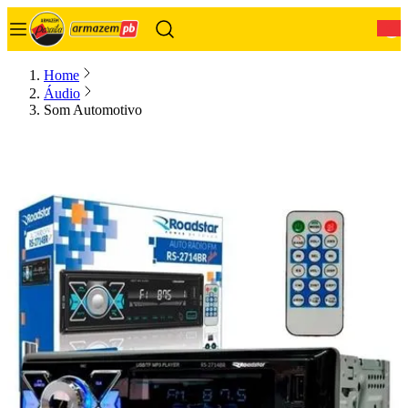
0
Home
Áudio
Som Automotivo