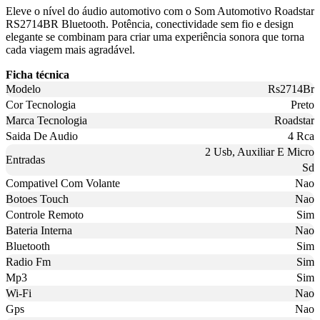
Eleve o nível do áudio automotivo com o Som Automotivo Roadstar
RS2714BR Bluetooth. Potência, conectividade sem fio e design
elegante se combinam para criar uma experiência sonora que torna
cada viagem mais agradável.
Ficha técnica
Modelo
Rs2714Br
Cor Tecnologia
Preto
Marca Tecnologia
Roadstar
Saida De Audio
4 Rca
2 Usb, Auxiliar E Micro
Entradas
Sd
Compativel Com Volante
Nao
Botoes Touch
Nao
Controle Remoto
Sim
Bateria Interna
Nao
Bluetooth
Sim
Radio Fm
Sim
Mp3
Sim
Wi-Fi
Nao
Gps
Nao