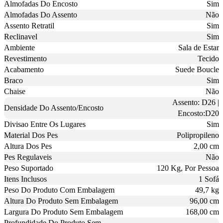
Almofadas Do Encosto
Sim
Almofadas Do Assento
Não
Assento Retratil
Sim
Reclinavel
Sim
Ambiente
Sala de Estar
Revestimento
Tecido
Acabamento
Suede Boucle
Braco
Sim
Chaise
Não
Assento: D26 |
Densidade Do Assento/Encosto
Encosto:D20
Divisao Entre Os Lugares
Sim
Material Dos Pes
Polipropileno
Altura Dos Pes
2,00 cm
Pes Regulaveis
Não
Peso Suportado
120 Kg, Por Pessoa
Itens Inclusos
1 Sofá
Peso Do Produto Com Embalagem
49,7 kg
Altura Do Produto Sem Embalagem
96,00 cm
Largura Do Produto Sem Embalagem
168,00 cm
Profundidade Do Produto Sem