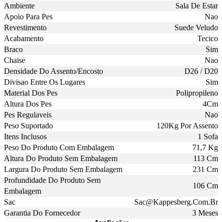
Ambiente
Sala De Estar
Apoio Para Pes
Nao
Revestimento
Suede Veludo
Acabamento
Tecico
Braco
Sim
Chaise
Nao
Densidade Do Assento/Encosto
D26 / D20
Divisao Entre Os Lugares
Sim
Material Dos Pes
Polipropileno
Altura Dos Pes
4Cm
Pes Regulaveis
Nao
Peso Suportado
120Kg Por Assento
Itens Inclusos
1 Sofa
Peso Do Produto Com Embalagem
71,7 Kg
Altura Do Produto Sem Embalagem
113 Cm
Largura Do Produto Sem Embalagem
231 Cm
Profundidade Do Produto Sem
106 Cm
Embalagem
Sac
Sac@Kappesberg.Com.Br
Garantia Do Fornecedor
3 Meses