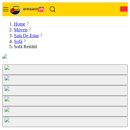
0
Home
Móveis
Sala De Estar
Sofá
Sofá Retrátil