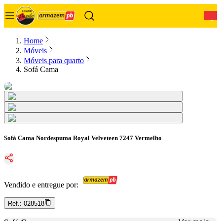
0
Home
Móveis
Móveis para quarto
Sofá Cama
Sofá Cama Nordespuma Royal Velveteen 7247 Vermelho
Vendido e entregue por:
Ref.:
028518