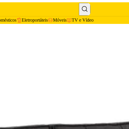
omésticos
Eletroportáteis
Móveis
TV e Vídeo