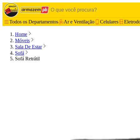
Todos os Departamentos
Ar e Ventilação
Celulares
Eletrod
Home
Móveis
Sala De Estar
Sofá
Sofá Retrátil