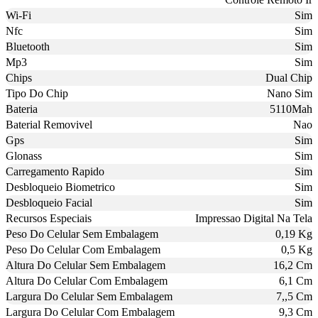
Wi-Fi
Sim
Nfc
Sim
Bluetooth
Sim
Mp3
Sim
Chips
Dual Chip
Tipo Do Chip
Nano Sim
Bateria
5110Mah
Baterial Removivel
Nao
Gps
Sim
Glonass
Sim
Carregamento Rapido
Sim
Desbloqueio Biometrico
Sim
Desbloqueio Facial
Sim
Recursos Especiais
Impressao Digital Na Tela
Peso Do Celular Sem Embalagem
0,19 Kg
Peso Do Celular Com Embalagem
0,5 Kg
Altura Do Celular Sem Embalagem
16,2 Cm
Altura Do Celular Com Embalagem
6,1 Cm
Largura Do Celular Sem Embalagem
7,,5 Cm
Largura Do Celular Com Embalagem
9,3 Cm