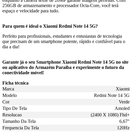
enquanto a câmera selfie de 20MP garante imagens perfeitas. Com
256GB de armazenamento e processador Octa-Core, você terá
espaço e velocidade para tudo.
Para quem é ideal o Xiaomi Redmi Note 14 5G?
Perfeito para profissionais, estudantes e entusiastas de tecnologia
que precisam de um smartphone potente, rápido e confiável para o
dia a dia!
Garante já o seu Smartphone Xiaomi Redmi Note 14 5G no site
ou aplicativo do Armazém Paraíba e experimente o futuro da
conectividade móvel!
Ficha técnica
Marca
Xiaomi
Modelo
Redmi Note 14 5G
Cor
Verde
Tipo De Tela
Amoled
Resolucao
(2400 X 1080) Fhd+
Tamanho Da Tela
6,67"
Frequencia Da Tela
120Hz