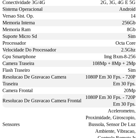
Conectividade 3G/4G
2G, 3G, 4G E 5G
Sistema Operacional
Android
Versao Sist. Op.
14
Memoria Interna
256Gb
Memoria Ram
8Gb
Suporte Micro Sd
Sim
Processador
Octa Core
Velocidade Do Processador
2.5Ghz
Gpu Smartphone
Img Bxm-8-256
Camera Traseira
108Mp + 8Mp + 2Mp
Flash Traseiro
Sim
Resolucao De Gravacao Camera
1080P Em 30 Fps. - 720P
Traseira
Em 30 Fps.
Camera Frontal
20Mp
1080P Em 30 Fps. - 720P
Resolucao De Gravacao Camera Frontal
Em 30 Fps.
Acelerometro,
Proximidade, Giroscopio,
Sensores
Bussola, Sensor De Luz
Ambiente, Vibracao,
Controle Remoto Ir