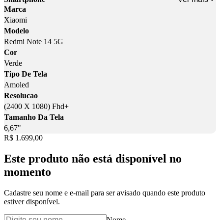
Marca
Xiaomi
Modelo
Redmi Note 14 5G
Cor
Verde
Tipo De Tela
Amoled
Resolucao
(2400 X 1080) Fhd+
Tamanho Da Tela
6,67"
Price:
R$ 1.699,00
Este produto não está disponível no
momento
Cadastre seu nome e e-mail para ser avisado quando este produto
estiver disponível.
Nome