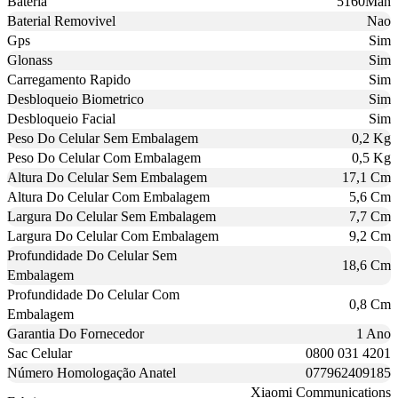
Bateria
5160Mah
Baterial Removivel
Nao
Gps
Sim
Glonass
Sim
Carregamento Rapido
Sim
Desbloqueio Biometrico
Sim
Desbloqueio Facial
Sim
Peso Do Celular Sem Embalagem
0,2 Kg
Peso Do Celular Com Embalagem
0,5 Kg
Altura Do Celular Sem Embalagem
17,1 Cm
Altura Do Celular Com Embalagem
5,6 Cm
Largura Do Celular Sem Embalagem
7,7 Cm
Largura Do Celular Com Embalagem
9,2 Cm
Profundidade Do Celular Sem
18,6 Cm
Embalagem
Profundidade Do Celular Com
0,8 Cm
Embalagem
Garantia Do Fornecedor
1 Ano
Sac Celular
0800 031 4201
Número Homologação Anatel
077962409185
Xiaomi Communications