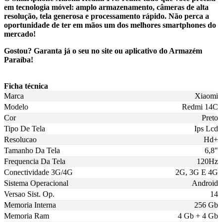
em tecnologia móvel: amplo armazenamento, câmeras de alta
resolução, tela generosa e processamento rápido. Não perca a
oportunidade de ter em mãos um dos melhores smartphones do
mercado!
Gostou? Garanta já o seu no site ou aplicativo do Armazém
Paraíba!
Ficha técnica
Marca
Xiaomi
Modelo
Redmi 14C
Cor
Preto
Tipo De Tela
Ips Lcd
Resolucao
Hd+
Tamanho Da Tela
6,8"
Frequencia Da Tela
120Hz
Conectividade 3G/4G
2G, 3G E 4G
Sistema Operacional
Android
Versao Sist. Op.
14
Memoria Interna
256 Gb
Memoria Ram
4 Gb + 4 Gb