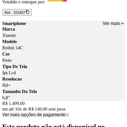
Vendido e entregue por:
Ref.:
031837
Ver mais
Smartphone
Marca
Xiaomi
Modelo
Redmi 14C
Cor
Preto
Tipo De Tela
Ips Lcd
Resolucao
Hd+
Tamanho Da Tela
6,8"
Price:
R$ 1.499,00
em até
10
x
de
R$ 149,90
sem juros
Ver mais opções de pagamento
Este produto não está disponível no