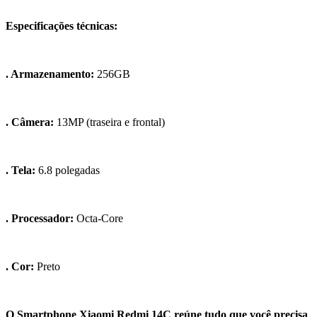
Especificações técnicas:
. Armazenamento:
256GB
. Câmera:
13MP (traseira e frontal)
. Tela:
6.8 polegadas
. Processador:
Octa-Core
. Cor:
Preto
O Smartphone Xiaomi Redmi 14C reúne tudo que você precisa