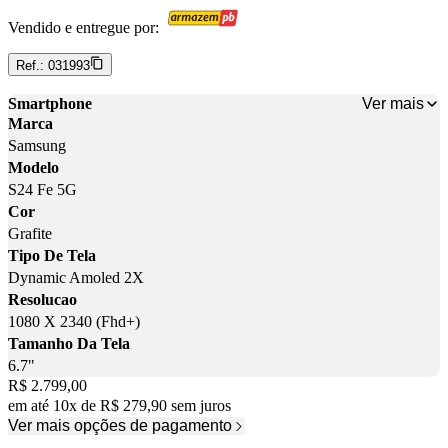
Vendido e entregue por:
Ref.:
031993
Ver mais
Smartphone
Marca
Samsung
Modelo
S24 Fe 5G
Cor
Grafite
Tipo De Tela
Dynamic Amoled 2X
Resolucao
1080 X 2340 (Fhd+)
Tamanho Da Tela
6.7"
Price:
R$ 2.799,00
em até
10
x
de
R$ 279,90
sem juros
Ver mais opções de pagamento