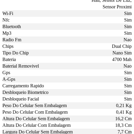
Hall, Sensor De Luz,
Sensor Proximi
Wi-Fi
Sim
Nfc
Sim
Bluetooth
Sim
Mp3
Sim
Radio Fm
Nao
Chips
Dual Chip
Tipo Do Chip
Nano Sim
Bateria
4700 Mah
Baterial Removivel
Nao
Gps
Sim
A-Gps
Sim
Carregamento Rapido
Sim
Desbloqueio Biometrico
Sim
Desbloqueio Facial
Sim
Peso Do Celular Sem Embalagem
0,21 Kg
Peso Do Celular Com Embalagem
0,41 Kg
Altura Do Celular Sem Embalagem
16,2 Cm
Altura Do Celular Com Embalagem
18,3 Cm
Largura Do Celular Sem Embalagem
7,7 Cm