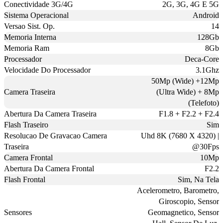
Conectividade 3G/4G
2G, 3G, 4G E 5G
Sistema Operacional
Android
Versao Sist. Op.
14
Memoria Interna
128Gb
Memoria Ram
8Gb
Processador
Deca-Core
Velocidade Do Processador
3.1Ghz
50Mp (Wide) +12Mp
Camera Traseira
(Ultra Wide) + 8Mp
(Telefoto)
Abertura Da Camera Traseira
F1.8 + F2.2 + F2.4
Flash Traseiro
Sim
Resolucao De Gravacao Camera
Uhd 8K (7680 X 4320) |
Traseira
@30Fps
Camera Frontal
10Mp
Abertura Da Camera Frontal
F2.2
Flash Frontal
Sim, Na Tela
Acelerometro, Barometro,
Giroscopio, Sensor
Sensores
Geomagnetico, Sensor