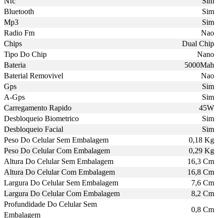
Nfc
Sim
Bluetooth
Sim
Mp3
Sim
Radio Fm
Nao
Chips
Dual Chip
Tipo Do Chip
Nano
Bateria
5000Mah
Baterial Removivel
Nao
Gps
Sim
A-Gps
Sim
Carregamento Rapido
45W
Desbloqueio Biometrico
Sim
Desbloqueio Facial
Sim
Peso Do Celular Sem Embalagem
0,18 Kg
Peso Do Celular Com Embalagem
0,29 Kg
Altura Do Celular Sem Embalagem
16,3 Cm
Altura Do Celular Com Embalagem
16,8 Cm
Largura Do Celular Sem Embalagem
7,6 Cm
Largura Do Celular Com Embalagem
8,2 Cm
Profundidade Do Celular Sem
0,8 Cm
Embalagem