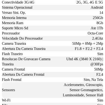
Conectividade 3G/4G
2G, 3G, 4G E 5G
Sistema Operacional
Android
Versao Sist. Op.
14
Memoria Interna
256Gb
Memoria Ram
8Gb
Suporte Micro Sd
Ate 1Tb
Processador
Octa-Core
Velocidade Do Processador
2.4Ghz
Camera Traseira
50Mp + 8Mp + 2Mp
Abertura Da Camera Traseira
F1.8 + F2.2 + F2.4
Flash Traseiro
Sim
Resolucao De Gravacao Camera
Uhd 4K (3840 X 2160) |
Traseira
@30Fps
Camera Frontal
50Mp
Abertura Da Camera Frontal
F2.4
Flash Frontal
Sim, Na Tela
Acelerometro, Giroscopio,
Sensores
Sensor Geomagnetico,
Luminosidade, Sensor Hall
Wi-Fi
Sim