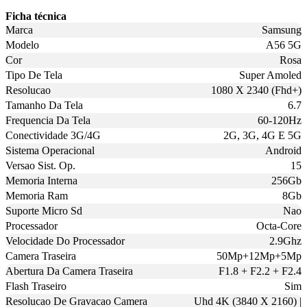
Ficha técnica
Marca
Samsung
Modelo
A56 5G
Cor
Rosa
Tipo De Tela
Super Amoled
Resolucao
1080 X 2340 (Fhd+)
Tamanho Da Tela
6.7
Frequencia Da Tela
60-120Hz
Conectividade 3G/4G
2G, 3G, 4G E 5G
Sistema Operacional
Android
Versao Sist. Op.
15
Memoria Interna
256Gb
Memoria Ram
8Gb
Suporte Micro Sd
Nao
Processador
Octa-Core
Velocidade Do Processador
2.9Ghz
Camera Traseira
50Mp+12Mp+5Mp
Abertura Da Camera Traseira
F1.8 + F2.2 + F2.4
Flash Traseiro
Sim
Resolucao De Gravacao Camera
Uhd 4K (3840 X 2160) |