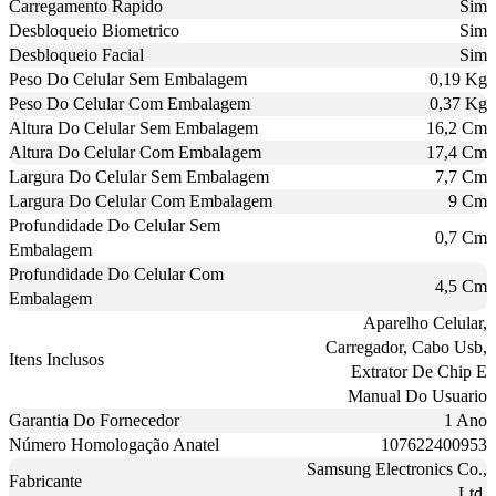
Carregamento Rapido
Sim
Desbloqueio Biometrico
Sim
Desbloqueio Facial
Sim
Peso Do Celular Sem Embalagem
0,19 Kg
Peso Do Celular Com Embalagem
0,37 Kg
Altura Do Celular Sem Embalagem
16,2 Cm
Altura Do Celular Com Embalagem
17,4 Cm
Largura Do Celular Sem Embalagem
7,7 Cm
Largura Do Celular Com Embalagem
9 Cm
Profundidade Do Celular Sem
0,7 Cm
Embalagem
Profundidade Do Celular Com
4,5 Cm
Embalagem
Aparelho Celular,
Carregador, Cabo Usb,
Itens Inclusos
Extrator De Chip E
Manual Do Usuario
Garantia Do Fornecedor
1 Ano
Número Homologação Anatel
107622400953
Samsung Electronics Co.,
Fabricante
Ltd.