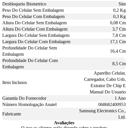
Desbloqueio Biometrico
Sim
Peso Do Celular Sem Embalagem
0,2 Kg
Peso Do Celular Com Embalagem
0,3 Kg
Altura Do Celular Sem Embalagem
0,08 Cm
Altura Do Celular Com Embalagem
3,7 Cm
Largura Do Celular Sem Embalagem
7,8 Cm
Largura Do Celular Com Embalagem
17,1 Cm
Profundidade Do Celular Sem
16,4 Cm
Embalagem
Profundidade Do Celular Com
8,5 Cm
Embalagem
Aparelho Celular,
Carregador, Cabo Usb,
Itens Inclusos
Extrator De Chip E
Manual Do Usuario
Garantia Do Fornecedor
1 Ano
Número Homologação Anatel
068682400953
Samsung Electronics Co.,
Fabricante
Ltd.
Avaliações
O que os clientes estão dizendo sobre o produto