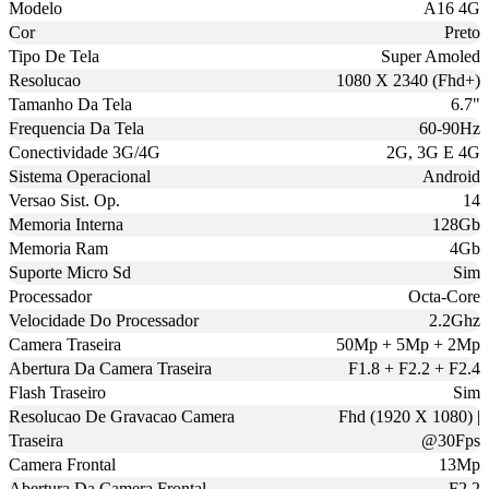
Modelo
A16 4G
Cor
Preto
Tipo De Tela
Super Amoled
Resolucao
1080 X 2340 (Fhd+)
Tamanho Da Tela
6.7"
Frequencia Da Tela
60-90Hz
Conectividade 3G/4G
2G, 3G E 4G
Sistema Operacional
Android
Versao Sist. Op.
14
Memoria Interna
128Gb
Memoria Ram
4Gb
Suporte Micro Sd
Sim
Processador
Octa-Core
Velocidade Do Processador
2.2Ghz
Camera Traseira
50Mp + 5Mp + 2Mp
Abertura Da Camera Traseira
F1.8 + F2.2 + F2.4
Flash Traseiro
Sim
Resolucao De Gravacao Camera
Fhd (1920 X 1080) |
Traseira
@30Fps
Camera Frontal
13Mp
Abertura Da Camera Frontal
F2.2