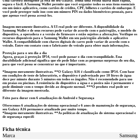
Uma carteira inteligente já está no seu Galaxy. Tenha uma rotina diária mais rápida,
segura e fácil. A Samsung Wallet permite que você organize todos os seus itens essenciais
em um único aplicativo, como cartões de crédito, CPF, bilhetes e cartões de embarque. E
você pode proteger tudo isso com um número PIN ou dados biométricos pessoais, para
que apenas você possa acessá-los.
Imagem meramente ilustrativa. A UI real pode ser diferente. A disponibilidade da
Samsung Wallet e de seus recursos pode variar de acordo com o país/região, o modelo do
dispositivo, a operadora e a versão do firmware e estão sujeitos a alterações. Verifique os
recursos disponíveis para o Samsung Wallet em seu país/região abrindo o aplicativo
Wallet. A compatibilidade com chaves digitais do carro pode variar de acordo com o
veículo. Entre em contato com o fabricante do veículo para obter mais informações.
Proteção para o seu dia a dia
Agora, graças à proteção IP54, você pode passar o dia com tranquilidade. Essa
durabilidade adicional significa que ele pode lidar com as pequenas surpresas do seu dia,
para que você possa se concentrar no que é importante.
*Imagens meramente ilustrativas. **O Galaxy A16 é classificado como IP54. Com base
em condições de teste de laboratório, o dispositivo é pulverizado por 10 litros de água
doce por minuto durante 5 minutos em todos os ângulos. Não é recomendado para uso
em praias ou piscinas. A resistência do dispositivo a água e a poeira não é permanente e
pode diminuir com o tempo devido ao desgaste normal. ***O produto real pode ser
diferente da imagem mostrada.
Feito para durar com 6 atualizações de Android e Segurança
Oferecemos 6 atualizações de sistema operacional e 6 anos de manutenção de segurança,
seu Galaxy A16 permanece atualizado por muito tempo.
*Imagens meramente ilustrativas. **As políticas de atualização do sistema operacional e
de segurança especifi
Ficha técnica
Marca
Samsung