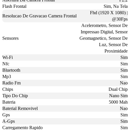
Flash Frontal
Sim, Na Tela
Fhd (1920 X 1080) |
Resolucao De Gravacao Camera Frontal
@30Fps
Acelerometro, Sensor De
Impressao Digital, Sensor
Sensores
Geomagnetico, Sensor De
Luz, Sensor De
Proximidade
Wi-Fi
Sim
Nfc
Sim
Bluetooth
Sim
Mp3
Sim
Radio Fm
Nao
Chips
Dual Chip
Tipo Do Chip
Nano Sim
Bateria
5000 Mah
Baterial Removivel
Nao
Gps
Sim
A-Gps
Sim
Carregamento Rapido
Sim