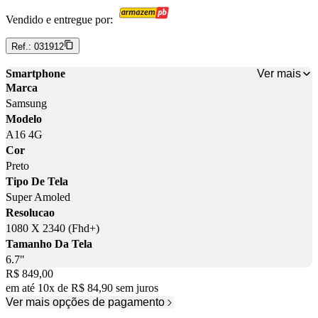
Vendido e entregue por:
Ref.:
031912
Ver mais
Smartphone
Marca
Samsung
Modelo
A16 4G
Cor
Preto
Tipo De Tela
Super Amoled
Resolucao
1080 X 2340 (Fhd+)
Tamanho Da Tela
6.7"
Price:
R$ 849,00
em até
10
x
de
R$ 84,90
sem juros
Ver mais opções de pagamento