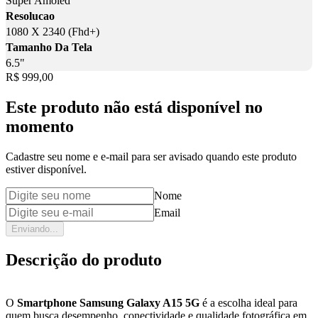
Super Amoled
Resolucao
1080 X 2340 (Fhd+)
Tamanho Da Tela
6.5"
Price:
R$ 999,00
Este produto não está disponível no
momento
Cadastre seu nome e e-mail para ser avisado quando este produto
estiver disponível.
Nome
Email
Enviando...
Descrição do produto
O
Smartphone Samsung Galaxy A15 5G
é a escolha ideal para
quem busca desempenho, conectividade e qualidade fotográfica em