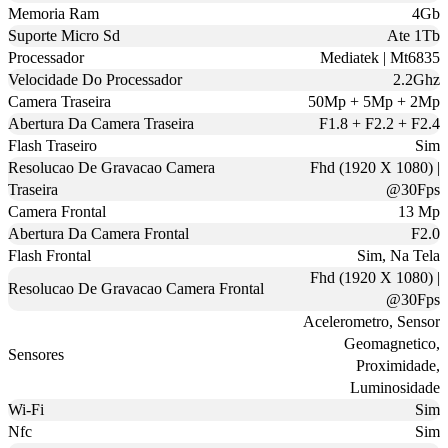
Memoria Ram
4Gb
Suporte Micro Sd
Ate 1Tb
Processador
Mediatek | Mt6835
Velocidade Do Processador
2.2Ghz
Camera Traseira
50Mp + 5Mp + 2Mp
Abertura Da Camera Traseira
F1.8 + F2.2 + F2.4
Flash Traseiro
Sim
Resolucao De Gravacao Camera
Fhd (1920 X 1080) |
Traseira
@30Fps
Camera Frontal
13 Mp
Abertura Da Camera Frontal
F2.0
Flash Frontal
Sim, Na Tela
Fhd (1920 X 1080) |
Resolucao De Gravacao Camera Frontal
@30Fps
Acelerometro, Sensor
Geomagnetico,
Sensores
Proximidade,
Luminosidade
Wi-Fi
Sim
Nfc
Sim