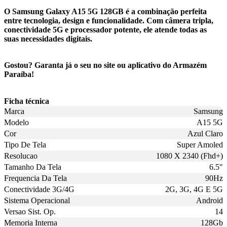
O Samsung Galaxy A15 5G 128GB é a combinação perfeita
entre tecnologia, design e funcionalidade. Com câmera tripla,
conectividade 5G e processador potente, ele atende todas as
suas necessidades digitais.
Gostou? Garanta já o seu no site ou aplicativo do Armazém
Paraíba!
Ficha técnica
Marca
Samsung
Modelo
A15 5G
Cor
Azul Claro
Tipo De Tela
Super Amoled
Resolucao
1080 X 2340 (Fhd+)
Tamanho Da Tela
6.5"
Frequencia Da Tela
90Hz
Conectividade 3G/4G
2G, 3G, 4G E 5G
Sistema Operacional
Android
Versao Sist. Op.
14
Memoria Interna
128Gb