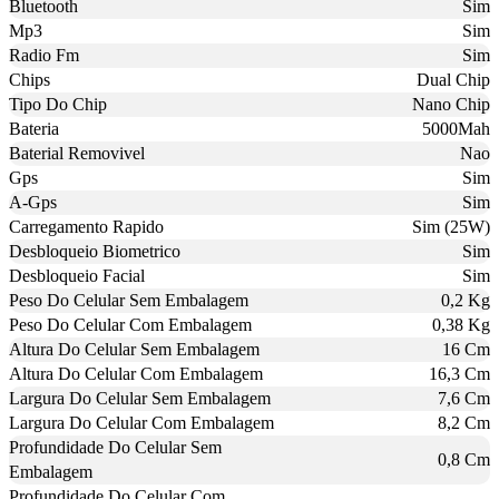
Bluetooth
Sim
Mp3
Sim
Radio Fm
Sim
Chips
Dual Chip
Tipo Do Chip
Nano Chip
Bateria
5000Mah
Baterial Removivel
Nao
Gps
Sim
A-Gps
Sim
Carregamento Rapido
Sim (25W)
Desbloqueio Biometrico
Sim
Desbloqueio Facial
Sim
Peso Do Celular Sem Embalagem
0,2 Kg
Peso Do Celular Com Embalagem
0,38 Kg
Altura Do Celular Sem Embalagem
16 Cm
Altura Do Celular Com Embalagem
16,3 Cm
Largura Do Celular Sem Embalagem
7,6 Cm
Largura Do Celular Com Embalagem
8,2 Cm
Profundidade Do Celular Sem
0,8 Cm
Embalagem
Profundidade Do Celular Com