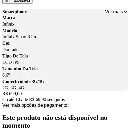
Ref.:
032005
Ver mais
Smartphone
Marca
Infinix
Modelo
Infinix Smart 8 Pro
Cor
Dourado
Tipo De Tela
LCD IPS
Tamanho Da Tela
6.6”
Conectividade 3G/4G
2G, 3G, 4G
Price:
R$ 699,00
em até
10
x
de
R$ 69,90
sem juros
Ver mais opções de pagamento
Este produto não está disponível no
momento