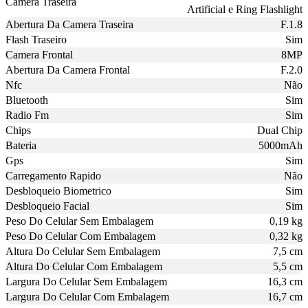
Camera Traseira
Artificial e Ring Flashlight
Abertura Da Camera Traseira
F.1.8
Flash Traseiro
Sim
Camera Frontal
8MP
Abertura Da Camera Frontal
F.2.0
Nfc
Não
Bluetooth
Sim
Radio Fm
Sim
Chips
Dual Chip
Bateria
5000mAh
Gps
Sim
Carregamento Rapido
Não
Desbloqueio Biometrico
Sim
Desbloqueio Facial
Sim
Peso Do Celular Sem Embalagem
0,19 kg
Peso Do Celular Com Embalagem
0,32 kg
Altura Do Celular Sem Embalagem
7,5 cm
Altura Do Celular Com Embalagem
5,5 cm
Largura Do Celular Sem Embalagem
16,3 cm
Largura Do Celular Com Embalagem
16,7 cm