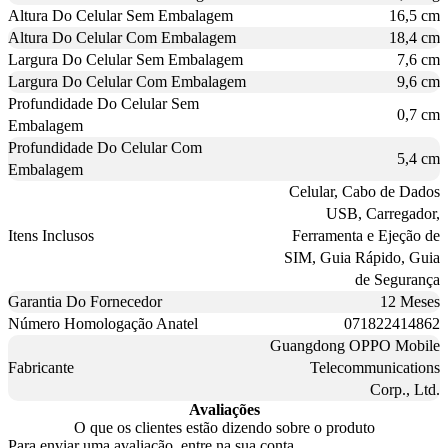
Altura Do Celular Sem Embalagem
16,5 cm
Altura Do Celular Com Embalagem
18,4 cm
Largura Do Celular Sem Embalagem
7,6 cm
Largura Do Celular Com Embalagem
9,6 cm
Profundidade Do Celular Sem
0,7 cm
Embalagem
Profundidade Do Celular Com
5,4 cm
Embalagem
Celular, Cabo de Dados
USB, Carregador,
Itens Inclusos
Ferramenta e Ejeção de
SIM, Guia Rápido, Guia
de Segurança
Garantia Do Fornecedor
12 Meses
Número Homologação Anatel
071822414862
Guangdong OPPO Mobile
Fabricante
Telecommunications
Corp., Ltd.
Avaliações
O que os clientes estão dizendo sobre o produto
Para enviar uma avaliação, entre na sua conta.