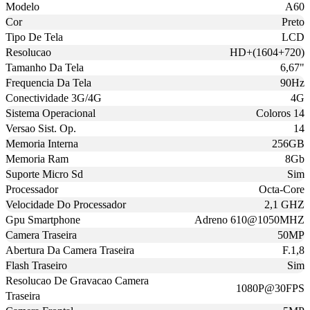
Modelo
A60
Cor
Preto
Tipo De Tela
LCD
Resolucao
HD+(1604+720)
Tamanho Da Tela
6,67"
Frequencia Da Tela
90Hz
Conectividade 3G/4G
4G
Sistema Operacional
Coloros 14
Versao Sist. Op.
14
Memoria Interna
256GB
Memoria Ram
8Gb
Suporte Micro Sd
Sim
Processador
Octa-Core
Velocidade Do Processador
2,1 GHZ
Gpu Smartphone
Adreno 610@1050MHZ
Camera Traseira
50MP
Abertura Da Camera Traseira
F.1,8
Flash Traseiro
Sim
Resolucao De Gravacao Camera
1080P@30FPS
Traseira