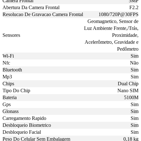
Camera Frontal
5MP
Abertura Da Camera Frontal
F2.2
Resolucao De Gravacao Camera Frontal
1080/720P@30FPS
Geomagnetico, Sensor de
Luz Ambiente Frente,/Trás,
Sensores
Proximidade,
Acelerômetro, Gravidade e
Pedômetro
Wi-Fi
Sim
Nfc
Não
Bluetooth
Sim
Mp3
Sim
Chips
Dual Chip
Tipo Do Chip
Nano SIM
Bateria
5100M
Gps
Sim
Glonass
Sim
Carregamento Rapido
Sim
Desbloqueio Biometrico
Sim
Desbloqueio Facial
Sim
Peso Do Celular Sem Embalagem
0,18 kg