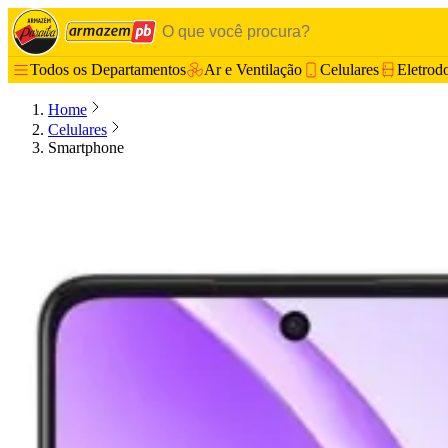
Todos os Departamentos
Ar e Ventilação
Celulares
Eletrod
Home
Celulares
Smartphone