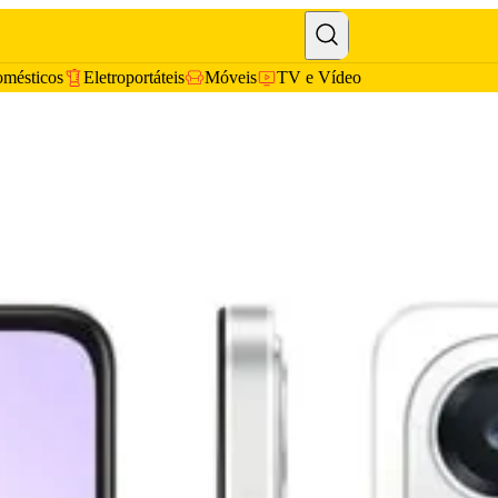
omésticos
Eletroportáteis
Móveis
TV e Vídeo