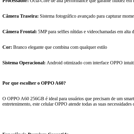
Processador:
Octa-Core de alta performance que garante fluidez em m
Câmera Traseira:
Sistema fotográfico avançado para capturar momen
Câmera Frontal:
5MP para selfies nítidas e videochamadas em alta d
Cor:
Branco elegante que combina com qualquer estilo
Sistema Operacional:
Android otimizado com interface OPPO intuiti
Por que escolher o OPPO A60?
O OPPO A60 256GB é ideal para usuários que precisam de um smartpho
entretenimento, este celular OPPO atende todas as suas necessidades d