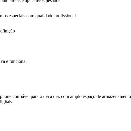
ultitarefas e aplicativos pesados
tos especiais com qualidade profissional
efinição
va e funcional
ne confiável para o dia a dia, com amplo espaço de armazenamento e 
igitais.