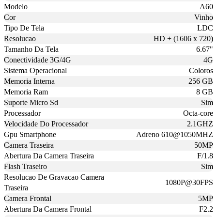
Modelo
A60
Cor
Vinho
Tipo De Tela
LDC
Resolucao
HD + (1606 x 720)
Tamanho Da Tela
6.67"
Conectividade 3G/4G
4G
Sistema Operacional
Coloros
Memoria Interna
256 GB
Memoria Ram
8 GB
Suporte Micro Sd
Sim
Processador
Octa-core
Velocidade Do Processador
2.1GHZ
Gpu Smartphone
Adreno 610@1050MHZ
Camera Traseira
50MP
Abertura Da Camera Traseira
F/1.8
Flash Traseiro
Sim
Resolucao De Gravacao Camera
1080P@30FPS
Traseira
Camera Frontal
5MP
Abertura Da Camera Frontal
F2.2