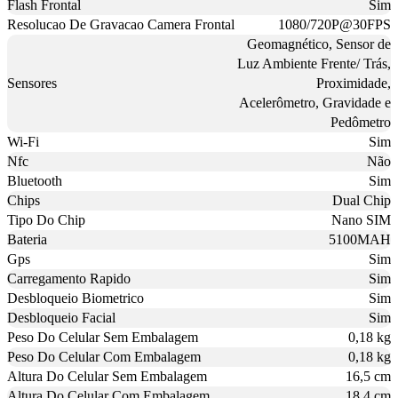
Flash Frontal
Sim
Resolucao De Gravacao Camera Frontal
1080/720P@30FPS
Geomagnético, Sensor de
Luz Ambiente Frente/ Trás,
Sensores
Proximidade,
Acelerômetro, Gravidade e
Pedômetro
Wi-Fi
Sim
Nfc
Não
Bluetooth
Sim
Chips
Dual Chip
Tipo Do Chip
Nano SIM
Bateria
5100MAH
Gps
Sim
Carregamento Rapido
Sim
Desbloqueio Biometrico
Sim
Desbloqueio Facial
Sim
Peso Do Celular Sem Embalagem
0,18 kg
Peso Do Celular Com Embalagem
0,18 kg
Altura Do Celular Sem Embalagem
16,5 cm
Altura Do Celular Com Embalagem
18,4 cm