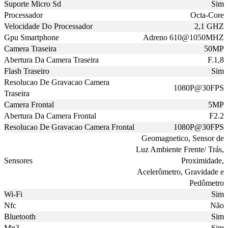
Suporte Micro Sd
Sim
Processador
Octa-Core
Velocidade Do Processador
2,1 GHZ
Gpu Smartphone
Adreno 610@1050MHZ
Camera Traseira
50MP
Abertura Da Camera Traseira
F.1,8
Flash Traseiro
Sim
Resolucao De Gravacao Camera
1080P@30FPS
Traseira
Camera Frontal
5MP
Abertura Da Camera Frontal
F2.2
Resolucao De Gravacao Camera Frontal
1080P@30FPS
Geomagnetico, Sensor de
Luz Ambiente Frente/ Trás,
Sensores
Proximidade,
Acelerômetro, Gravidade e
Pedômetro
Wi-Fi
Sim
Nfc
Não
Bluetooth
Sim
Mp3
Sim