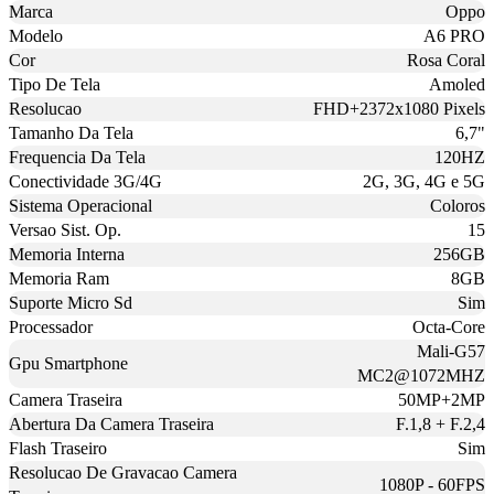
Marca
Oppo
Modelo
A6 PRO
Cor
Rosa Coral
Tipo De Tela
Amoled
Resolucao
FHD+2372x1080 Pixels
Tamanho Da Tela
6,7"
Frequencia Da Tela
120HZ
Conectividade 3G/4G
2G, 3G, 4G e 5G
Sistema Operacional
Coloros
Versao Sist. Op.
15
Memoria Interna
256GB
Memoria Ram
8GB
Suporte Micro Sd
Sim
Processador
Octa-Core
Mali-G57
Gpu Smartphone
MC2@1072MHZ
Camera Traseira
50MP+2MP
Abertura Da Camera Traseira
F.1,8 + F.2,4
Flash Traseiro
Sim
Resolucao De Gravacao Camera
1080P - 60FPS