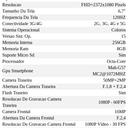
Resolucao
FHD+2372x1080 Pixels
Tamanho Da Tela
6,7"
Frequencia Da Tela
120HZ
Conectividade 3G/4G
2G, 3G, 4G e 5G
Sistema Operacional
Coloros
Versao Sist. Op.
15
Memoria Interna
256GB
Memoria Ram
8GB
Suporte Micro Sd
Sim
Processador
Octa-Core
Mali-G57
Gpu Smartphone
MC2@1072MHZ
Camera Traseira
50MP+2MP
Abertura Da Camera Traseira
F.1,8 + F.2,4
Flash Traseiro
Sim
Resolucao De Gravacao Camera
1080P - 60FPS
Traseira
Camera Frontal
16MP
Abertura Da Camera Frontal
F.2,4
Resolucao De Gravacao Camera Frontal
1080P Vídeo - 30 FPS