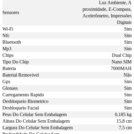
Luz Ambiente, A
proximidade, E-Compass,
Sensores
Acelerômetro, Impressões
Digitais
Wi-Fi
Sim
Nfc
Sim
Bluetooth
Sim
Mp3
Sim
Chips
Dual Chip
Tipo Do Chip
Nano SIM
Bateria
7000MAH
Baterial Removivel
Não
Gps
Sim
Glonass
Sim
Carregamento Rapido
Sim
Desbloqueio Biometrico
Sim
Desbloqueio Facial
Sim
Peso Do Celular Sem Embalagem
0,185 kg
Altura Do Celular Sem Embalagem
15,8 cm
Largura Do Celular Sem Embalagem
7,5 cm