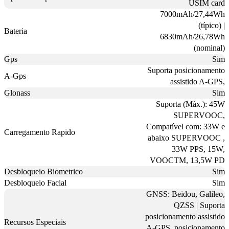
USIM card
7000mAh/27,44Wh
(típico) |
Bateria
6830mAh/26,78Wh
(nominal)
Gps
Sim
Suporta posicionamento
A-Gps
assistido A-GPS,
Glonass
Sim
Suporta (Máx.): 45W
SUPERVOOC,
Compatível com: 33W e
Carregamento Rapido
abaixo SUPERVOOC ,
33W PPS, 15W,
VOOCTM, 13,5W PD
Desbloqueio Biometrico
Sim
Desbloqueio Facial
Sim
GNSS: Beidou, Galileo,
QZSS | Suporta
posicionamento assistido
Recursos Especiais
A-GPS, posicionamento