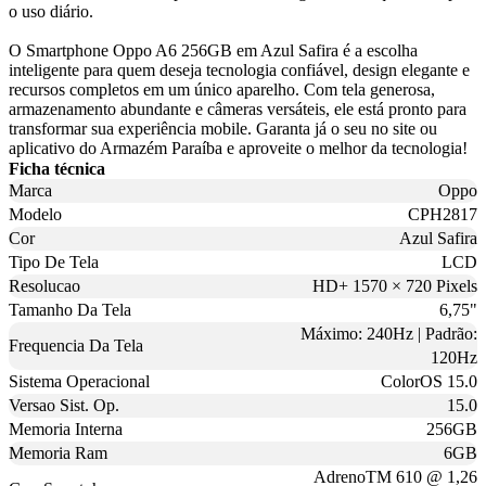
o uso diário.
O Smartphone Oppo A6 256GB em Azul Safira é a escolha
inteligente para quem deseja tecnologia confiável, design elegante e
recursos completos em um único aparelho. Com tela generosa,
armazenamento abundante e câmeras versáteis, ele está pronto para
transformar sua experiência mobile. Garanta já o seu no site ou
aplicativo do Armazém Paraíba e aproveite o melhor da tecnologia!
Ficha técnica
Marca
Oppo
Modelo
CPH2817
Cor
Azul Safira
Tipo De Tela
LCD
Resolucao
HD+ 1570 × 720 Pixels
Tamanho Da Tela
6,75"
Máximo: 240Hz | Padrão:
Frequencia Da Tela
120Hz
Sistema Operacional
ColorOS 15.0
Versao Sist. Op.
15.0
Memoria Interna
256GB
Memoria Ram
6GB
AdrenoTM 610 @ 1,26