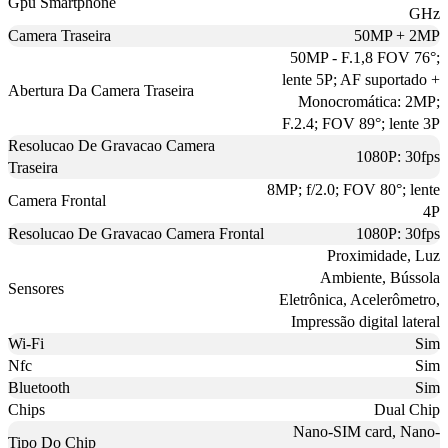
Gpu Smartphone
GHz
Camera Traseira
50MP + 2MP
50MP - F.1,8 FOV 76°;
lente 5P; AF suportado +
Abertura Da Camera Traseira
Monocromática: 2MP;
F.2.4; FOV 89°; lente 3P
Resolucao De Gravacao Camera
1080P: 30fps
Traseira
8MP; f/2.0; FOV 80°; lente
Camera Frontal
4P
Resolucao De Gravacao Camera Frontal
1080P: 30fps
Proximidade, Luz
Ambiente, Bússola
Sensores
Eletrônica, Acelerômetro,
Impressão digital lateral
Wi-Fi
Sim
Nfc
Sim
Bluetooth
Sim
Chips
Dual Chip
Nano-SIM card, Nano-
Tipo Do Chip