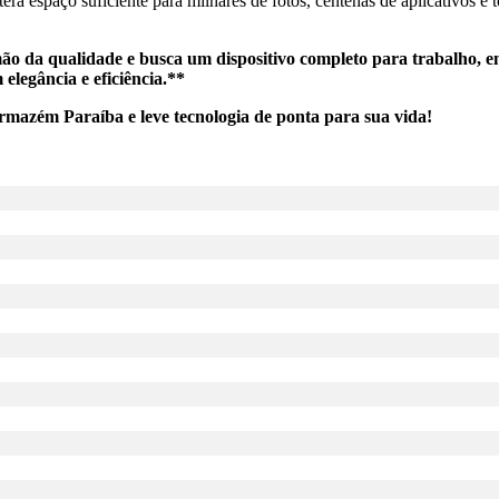
 espaço suficiente para milhares de fotos, centenas de aplicativos e t
da qualidade e busca um dispositivo completo para trabalho, ent
 elegância e eficiência.**
rmazém Paraíba e leve tecnologia de ponta para sua vida!