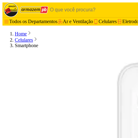
Todos os Departamentos
Ar e Ventilação
Celulares
Eletrod
Home
Celulares
Smartphone