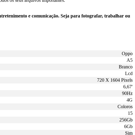
odos os seus arquivos importantes.
retenimento e comunicação. Seja para fotografar, trabalhar ou
Oppo
A5
Branco
Lcd
720 X 1604 Pixels
6,67'
90Hz
4G
Coloros
15
256Gb
6Gb
Sim