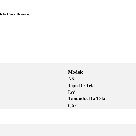
Octa Core Branco
Modelo
A5
Tipo De Tela
Lcd
Tamanho Da Tela
6,67'