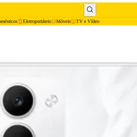
omésticos
Eletroportáteis
Móveis
TV e Vídeo